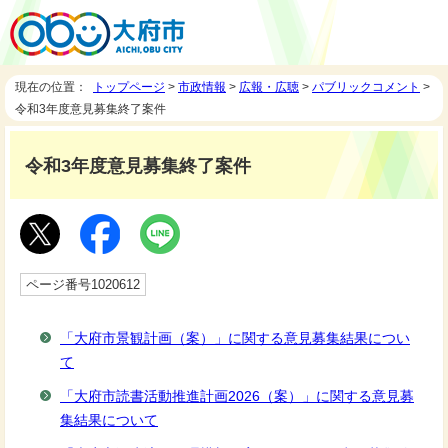
現在の位置：
トップページ
>
市政情報
>
広報・広聴
>
パブリックコメント
>
令和3年度意見募集終了案件
令和3年度意見募集終了案件
ページ番号1020612
「大府市景観計画（案）」に関する意見募集結果につい
て
「大府市読書活動推進計画2026（案）」に関する意見募
集結果について