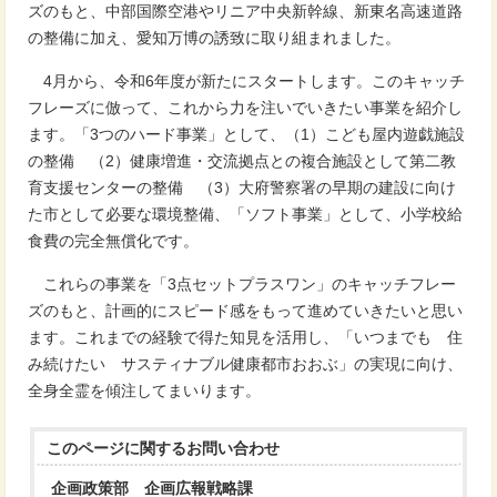
ズのもと、中部国際空港やリニア中央新幹線、新東名高速道路
の整備に加え、愛知万博の誘致に取り組まれました。
4月から、令和6年度が新たにスタートします。このキャッチ
フレーズに倣って、これから力を注いでいきたい事業を紹介し
ます。「3つのハード事業」として、（1）こども屋内遊戯施設
の整備 （2）健康増進・交流拠点との複合施設として第二教
育支援センターの整備 （3）大府警察署の早期の建設に向け
た市として必要な環境整備、「ソフト事業」として、小学校給
食費の完全無償化です。
これらの事業を「3点セットプラスワン」のキャッチフレー
ズのもと、計画的にスピード感をもって進めていきたいと思い
ます。これまでの経験で得た知見を活用し、「いつまでも 住
み続けたい サスティナブル健康都市おおぶ」の実現に向け、
全身全霊を傾注してまいります。
このページに関する
お問い合わせ
企画政策部 企画広報戦略課