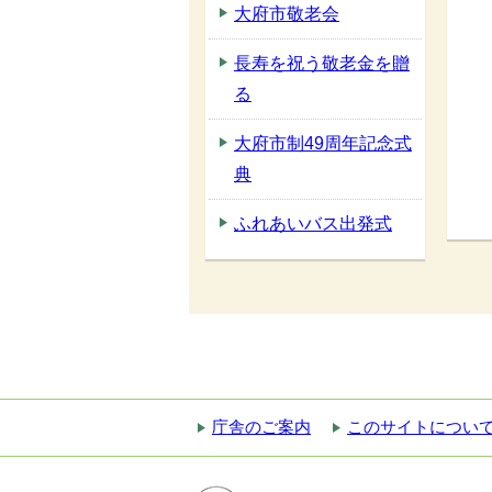
大府市敬老会
長寿を祝う敬老金を贈
る
大府市制49周年記念式
典
ふれあいバス出発式
庁舎のご案内
このサイトについ