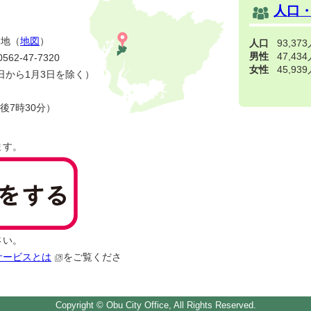
人口
番地（
地図
）
人口
93,37
男性
47,43
2-47-7320
女性
45,93
日から1月3日を除く）
後7時30分）
ます。
さい。
サービスとは
をご覧くださ
Copyright © Obu City Office, All Rights Reserved.