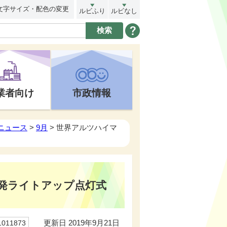
文字サイズ・配色の変更
ルビふり
ルビなし
業者向け
市政情報
トニュース
>
9月
> 世界アルツハイマ
発ライトアップ点灯式
更新日 2019年9月21日
11873