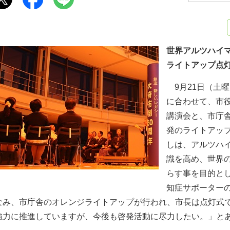
世界アルツハイ
ライトアップ点
9月21日（土
に合わせて、市
講演会と、市庁
発のライトアッ
しは、アルツハ
識を高め、世界
らす事を目的と
知症サポーター
なみ、市庁舎のオレンジライトアップが行われ、市長は点灯式
強力に推進していますが、今後も啓発活動に尽力したい。」と