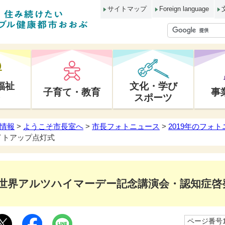
サイトマップ
Foreign language
福祉
文化・学び
子育て・教育
事
スポーツ
情報
>
ようこそ市長室へ
>
市長フォトニュース
>
2019年のフォ
イトアップ点灯式
世界アルツハイマーデー記念講演会・認知症啓
ページ番号10