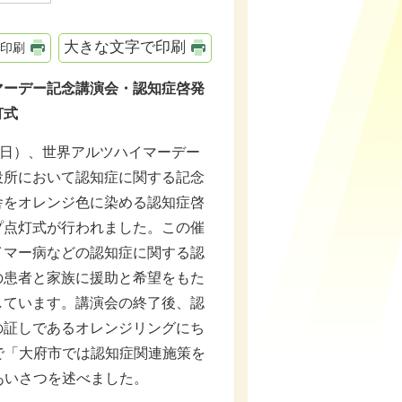
大きな文字で印刷
印刷
マーデー記念講演会・認知症啓発
灯式
曜日）、世界アルツハイマーデー
役所において認知症に関する記念
舎をオレンジ色に染める認知症啓
プ点灯式が行われました。この催
イマー病などの認知症に関する認
の患者と家族に援助と希望をもた
しています。講演会の終了後、認
の証しであるオレンジリングにち
で「大府市では認知症関連施策を
あいさつを述べました。