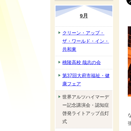
9月
クリーン・アップ・
ザ・ワールド・イン・
共和東
桃陵高校 哉志の会
第37回大府市福祉・健
康フェア
世界アルツハイマーデ
ー記念講演会・認知症
啓発ライトアップ点灯
式