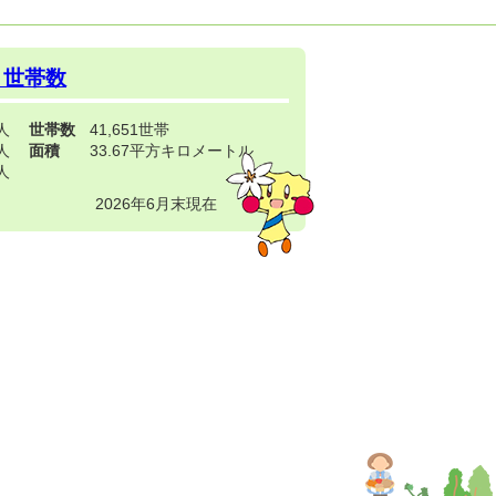
・世帯数
3人
世帯数
41,651世帯
4人
面積
33.67平方キロメートル
9人
2026年6月末現在