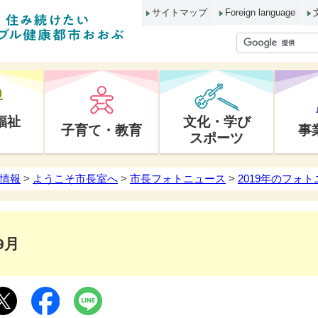
サイトマップ
Foreign language
福祉
文化・学び
子育て・教育
事
スポーツ
情報
>
ようこそ市長室へ
>
市長フォトニュース
>
2019年のフォ
9月