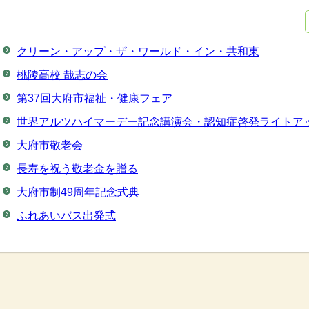
クリーン・アップ・ザ・ワールド・イン・共和東
桃陵高校 哉志の会
第37回大府市福祉・健康フェア
世界アルツハイマーデー記念講演会・認知症啓発ライトア
大府市敬老会
長寿を祝う敬老金を贈る
大府市制49周年記念式典
ふれあいバス出発式