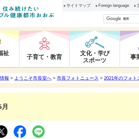
サイトマップ
Foreign language
福祉
文化・学び
子育て・教育
事
スポーツ
情報
>
ようこそ市長室へ
>
市長フォトニュース
>
2021年のフォ
5月