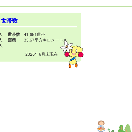
・世帯数
3人
世帯数
41,651世帯
4人
面積
33.67平方キロメートル
9人
2026年6月末現在