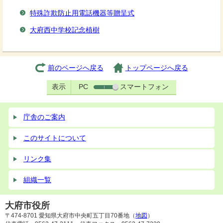
特殊詐欺防止用電話機器等贈呈式
大府西中学校記念植樹
前のページへ戻る
トップページへ戻る
表示
PC
スマートフォン
庁舎のご案内
このサイトについて
リンク集
組織一覧
大府市役所
〒474-8701 愛知県大府市中央町五丁目70番地（
地図
）