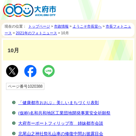
現在の位置：
トップページ
>
市政情報
>
ようこそ市長室へ
>
市長フォトニュ
ース
>
2021年のフォトニュース
> 10月
10月
ページ番号1020388
「健康都市おおぶ」美しいまちづくり表彰
(仮称)名和共和地区工業団地開発事業安全祈願祭
大府市ーポートフィリップ市 姉妹都市会談
北尾山之神社祭礼山車の修復中間お披露目会