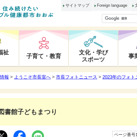
サイトマップ
Foreign language
福祉
文化・学び
子育て・教育
事
スポーツ
情報
>
ようこそ市長室へ
>
市長フォトニュース
>
2023年のフォ
図書館子どもまつり
ページ番号10