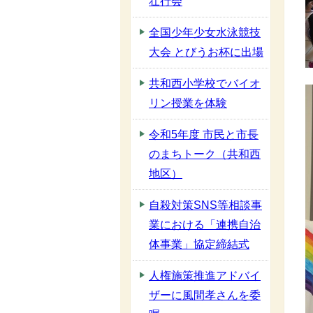
壮行会
全国少年少女水泳競技
大会 とびうお杯に出場
共和西小学校でバイオ
リン授業を体験
令和5年度 市民と市長
のまちトーク（共和西
地区）
自殺対策SNS等相談事
業における「連携自治
体事業」協定締結式
人権施策推進アドバイ
ザーに風間孝さんを委