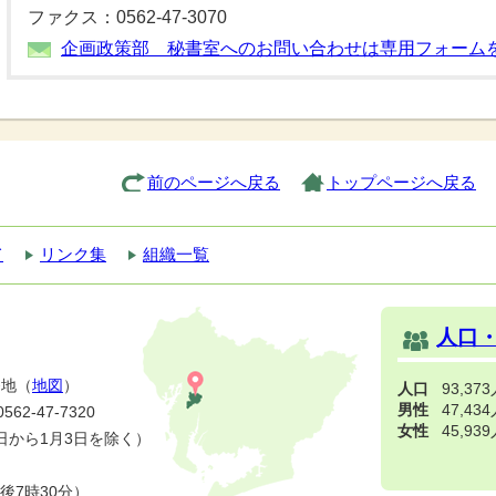
ファクス：0562-47-3070
企画政策部 秘書室へのお問い合わせは専用フォーム
前のページへ戻る
トップページへ戻る
て
リンク集
組織一覧
人口
番地（
地図
）
人口
93,37
男性
47,43
2-47-7320
女性
45,93
日から1月3日を除く）
後7時30分）