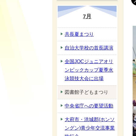
7月
共長夏まつり
自治大学校の首長講演
全国JOCジュニアオリ
ンピックカップ夏季水
泳競技大会に出場
図書館子どもまつり
中央省庁への要望活動
大府市・洪城郡(ホンソ
ングン)青少年交流事業