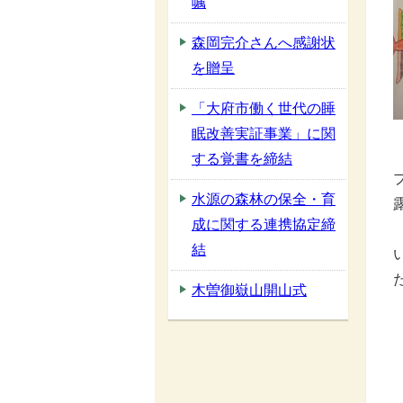
嘱
森岡完介さんへ感謝状
を贈呈
「大府市働く世代の睡
眠改善実証事業」に関
する覚書を締結
水源の森林の保全・育
成に関する連携協定締
結
木曽御嶽山開山式