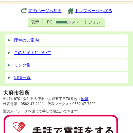
前のページへ戻る
トップページへ戻る
表示
PC
スマートフォン
庁舎のご案内
このサイトについて
リンク集
組織一覧
大府市役所
〒474-8701 愛知県大府市中央町五丁目70番地（
地図
）
代表電話：0562-47-2111 代表ファクス：0562-47-7320
通訳オペレータを通じて手話で電話ができます。