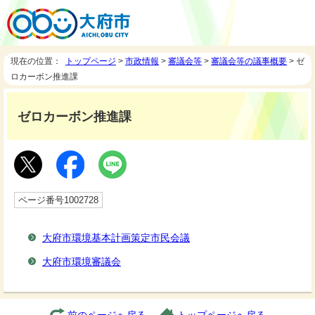
現在の位置：
トップページ
>
市政情報
>
審議会等
>
審議会等の議事概要
> ゼ
ロカーボン推進課
ゼロカーボン推進課
ページ番号1002728
大府市環境基本計画策定市民会議
大府市環境審議会