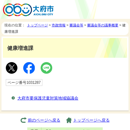
現在の位置：
トップページ
>
市政情報
>
審議会等
>
審議会等の議事概要
> 健
康増進課
健康増進課
ページ番号1031287
大府市要保護児童対策地域協議会
前のページへ戻る
トップページへ戻る