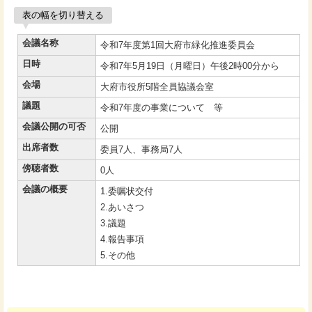
表の幅を切り替える
会議名称
令和7年度第1回大府市緑化推進委員会
日時
令和7年5月19日（月曜日）午後2時00分から
会場
大府市役所5階全員協議会室
議題
令和7年度の事業について 等
会議公開の可否
公開
出席者数
委員7人、事務局7人
傍聴者数
0人
会議の概要
1.委嘱状交付
2.あいさつ
3.議題
4.報告事項
5.その他