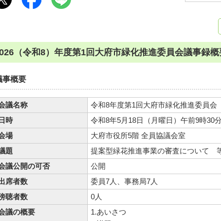
2026（令和8）年度第1回大府市緑化推進委員会議事録概
議事概要
会議名称
令和8年度第1回大府市緑化推進委員会
日時
令和8年5月18日（月曜日）午前9時30
会場
大府市役所5階 全員協議会室
議題
提案型緑花推進事業の審査について 
会議公開の可否
公開
出席者数
委員7人、事務局7人
傍聴者数
0人
会議の概要
1.あいさつ