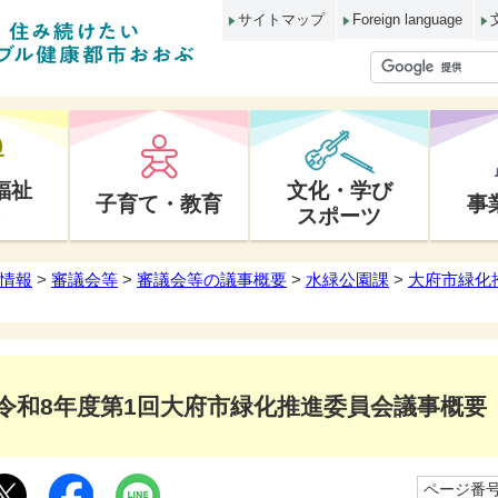
サイトマップ
Foreign language
福祉
文化・学び
子育て・教育
事
スポーツ
情報
>
審議会等
>
審議会等の議事概要
>
水緑公園課
>
大府市緑化
令和8年度第1回大府市緑化推進委員会議事概要
ページ番号1