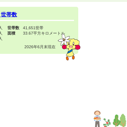
・世帯数
3人
世帯数
41,651世帯
4人
面積
33.67平方キロメートル
9人
2026年6月末現在