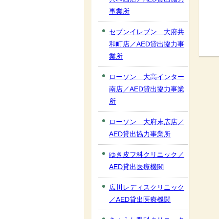
事業所
セブンイレブン 大府共
和町店／AED貸出協力事
業所
ローソン 大高インター
南店／AED貸出協力事業
所
ローソン 大府末広店／
AED貸出協力事業所
ゆき皮フ科クリニック／
AED貸出医療機関
広川レディスクリニック
／AED貸出医療機関