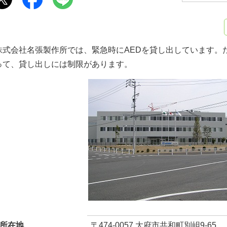
株式会社名張製作所では、緊急時にAEDを貸し出しています。
って、貸し出しには制限があります。
所在地
〒474-0057 大府市共和町別岨9-65