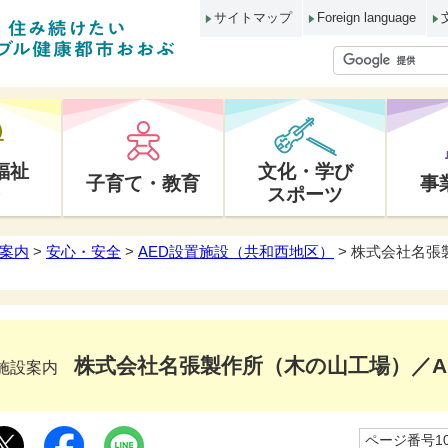
サイトマップ
Foreign language
福祉
文化・学び
子育て・教育
事
スポーツ
案内
>
安心・安全
>
AED設置施設（共和西地区）
> 株式会社名張
株式会社名張製作所（木の山工場）／A
施設案内
ページ番号10