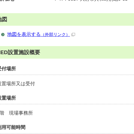
地図
地図を表示する
（外部リンク）
AED設置施設概要
受付場所
設置場所又は受付
設置場所
1階 現場事務所
利用可能時間