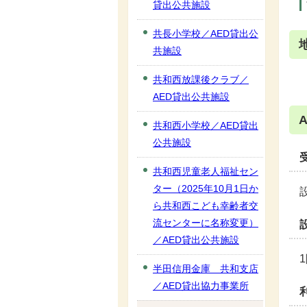
貸出公共施設
共長小学校／AED貸出公
共施設
共和西放課後クラブ／
AED貸出公共施設
共和西小学校／AED貸出
公共施設
共和西児童老人福祉セン
ター（2025年10月1日か
ら共和西こども幸齢者交
流センターに名称変更）
／AED貸出公共施設
半田信用金庫 共和支店
／AED貸出協力事業所