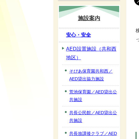
施設案内
安心・安全
AED設置施設（共和西
地区）
そぴあ保育園共和西／
AED貸出協力施設
荒池保育園／AED貸出公
共施設
共長公民館／AED貸出公
共施設
共長放課後クラブ／AED