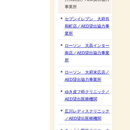
事業所
セブンイレブン 大府共
和町店／AED貸出協力事
業所
ローソン 大高インター
南店／AED貸出協力事業
所
ローソン 大府末広店／
AED貸出協力事業所
ゆき皮フ科クリニック／
AED貸出医療機関
広川レディスクリニック
／AED貸出医療機関