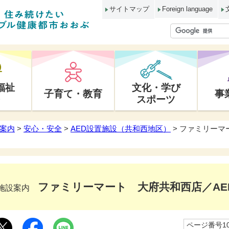
サイトマップ
Foreign language
福祉
文化・学び
子育て・教育
事
スポーツ
案内
>
安心・安全
>
AED設置施設（共和西地区）
> ファミリーマ
ファミリーマート 大府共和西店／AE
施設案内
ページ番号10