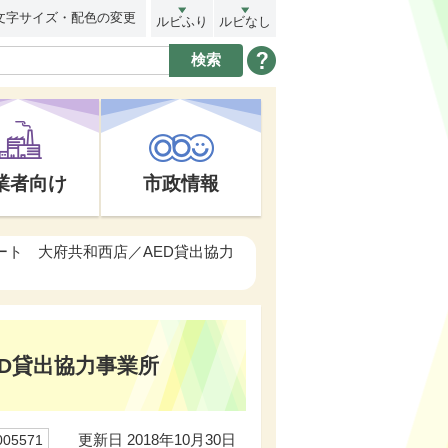
文字サイズ・配色の変更
ルビふり
ルビなし
業者向け
市政情報
ート 大府共和西店／AED貸出協力
D貸出協力事業所
更新日 2018年10月30日
05571