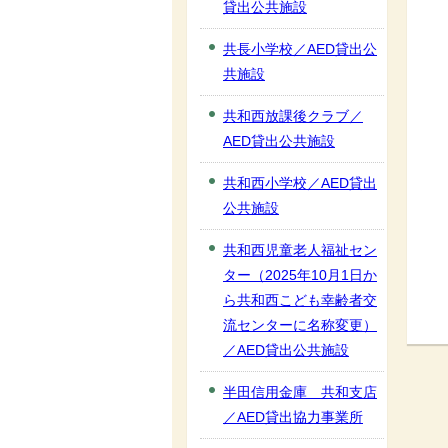
貸出公共施設
共長小学校／AED貸出公
共施設
共和西放課後クラブ／
AED貸出公共施設
共和西小学校／AED貸出
公共施設
共和西児童老人福祉セン
ター（2025年10月1日か
ら共和西こども幸齢者交
流センターに名称変更）
／AED貸出公共施設
半田信用金庫 共和支店
／AED貸出協力事業所