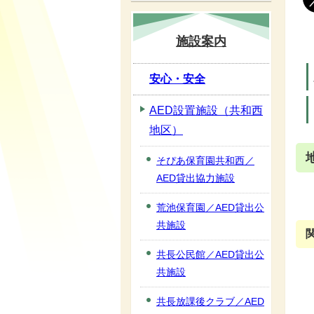
施設案内
安心・安全
AED設置施設（共和西
地区）
そぴあ保育園共和西／
AED貸出協力施設
荒池保育園／AED貸出公
共施設
共長公民館／AED貸出公
共施設
共長放課後クラブ／AED