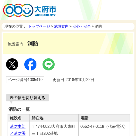
現在の位置：
トップページ
>
施設案内
>
安心・安全
> 消防
消防
施設案内
ページ番号1005419
更新日 2018年10月22日
表の幅を切り替える
消防の一覧
施設名
所在地
電話
消防本部
〒474-0023大府市大東町
0562-47-0119（代表電話）
／消防署
三丁目202番地