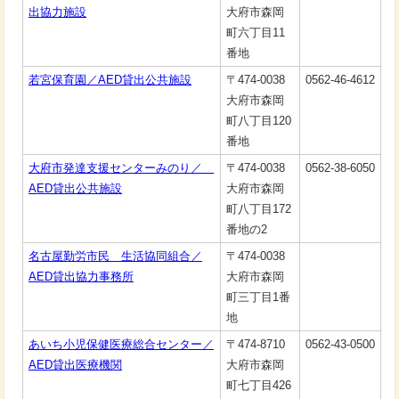
出協力施設
大府市森岡
町六丁目11
番地
若宮保育園／AED貸出公共施設
〒474-0038
0562-46-4612
大府市森岡
町八丁目120
番地
大府市発達支援センターみのり／
〒474-0038
0562-38-6050
AED貸出公共施設
大府市森岡
町八丁目172
番地の2
名古屋勤労市民 生活協同組合／
〒474-0038
AED貸出協力事務所
大府市森岡
町三丁目1番
地
あいち小児保健医療総合センター／
〒474-8710
0562-43-0500
AED貸出医療機関
大府市森岡
町七丁目426