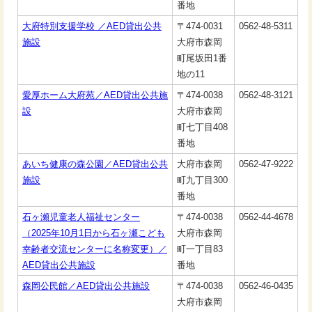
番地
大府特別支援学校 ／AED貸出公共
〒474-0031
0562-48-5311
施設
大府市森岡
町尾坂田1番
地の11
愛厚ホーム大府苑／AED貸出公共施
〒474-0038
0562-48-3121
設
大府市森岡
町七丁目408
番地
あいち健康の森公園／AED貸出公共
大府市森岡
0562-47-9222
施設
町九丁目300
番地
石ヶ瀬児童老人福祉センター
〒474-0038
0562-44-4678
（2025年10月1日から石ヶ瀬こども
大府市森岡
幸齢者交流センターに名称変更）／
町一丁目83
AED貸出公共施設
番地
森岡公民館／AED貸出公共施設
〒474-0038
0562-46-0435
大府市森岡