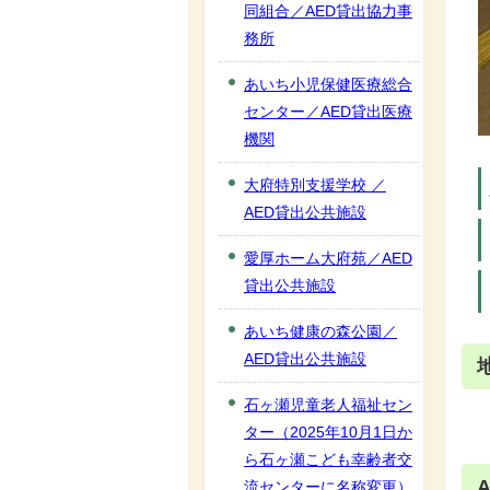
同組合／AED貸出協力事
務所
あいち小児保健医療総合
センター／AED貸出医療
機関
大府特別支援学校 ／
AED貸出公共施設
愛厚ホーム大府苑／AED
貸出公共施設
あいち健康の森公園／
AED貸出公共施設
石ヶ瀬児童老人福祉セン
ター（2025年10月1日か
ら石ヶ瀬こども幸齢者交
流センターに名称変更）