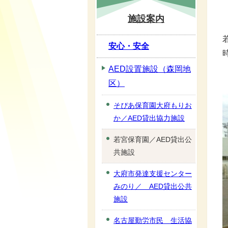
施設案内
安心・安全
AED設置施設（森岡地
区）
そぴあ保育園大府もりお
か／AED貸出協力施設
若宮保育園／AED貸出公
共施設
大府市発達支援センター
みのり／ AED貸出公共
施設
名古屋勤労市民 生活協