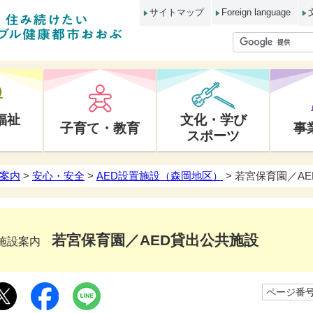
サイトマップ
Foreign language
福祉
文化・学び
子育て・教育
事
スポーツ
案内
>
安心・安全
>
AED設置施設（森岡地区）
> 若宮保育園／A
若宮保育園／AED貸出公共施設
施設案内
ページ番号1