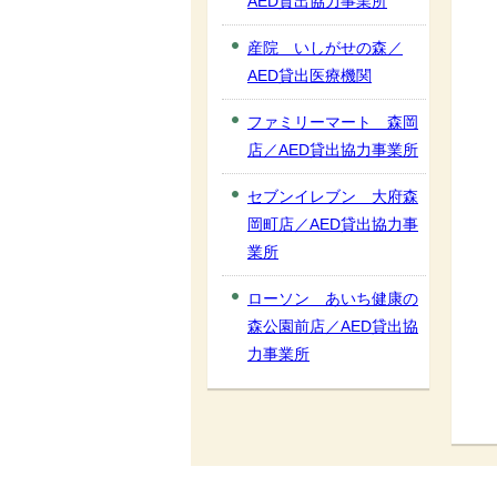
AED貸出協力事業所
産院 いしがせの森／
AED貸出医療機関
ファミリーマート 森岡
店／AED貸出協力事業所
セブンイレブン 大府森
岡町店／AED貸出協力事
業所
ローソン あいち健康の
森公園前店／AED貸出協
力事業所