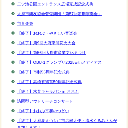
二ツ池公園エントランス広場完成記念式典
大府市楽友協会管弦楽団「第57回定期演奏会」
市音楽祭
【終了】おおぶ・やさしい音楽会
【終了】第9回大府東浦花火大会
【終了】第56回大府市産業文化まつり
【終了】OBU-1グランプリ2025withメディアス
【終了】市制55周年記念式典
【終了】高橋養鶏賞50周年記念式典
【終了】木育キャラバン in おおぶ
訪問型アウトリーチコンサート
【終了】おおぶ平和のつどい
【終了】大府夏まつりに市広報大使・清水くるみさんが
参加します！