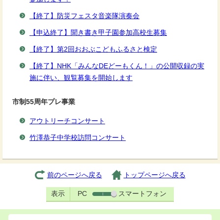
【終了】防災フェスタ音楽隊演奏会
【申込終了】聞き書き甲子園参加高校生募集
【終了】第2回おおぶこどもふるさと検定
【終了】NHK「みんなDEどーもくん！」の公開収録の実
施に伴い、観覧募集を開始します
市制55周年プレ事業
アウトリーチコンサート
竹澤恭子中学校訪問コンサート
前のページへ戻る
トップページへ戻る
表示
PC
スマートフォン