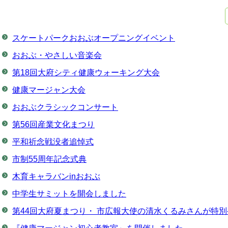
スケートパークおおぶオープニングイベント
おおぶ・やさしい音楽会
第18回⼤府シティ健康ウォーキング⼤会
健康マージャン大会
おおぶクラシックコンサート
第56回産業文化まつり
平和祈念戦没者追悼式
市制55周年記念式典
木育キャラバンinおおぶ
中学生サミットを開会しました
第44回大府夏まつり・ 市広報大使の清水くるみさんが特