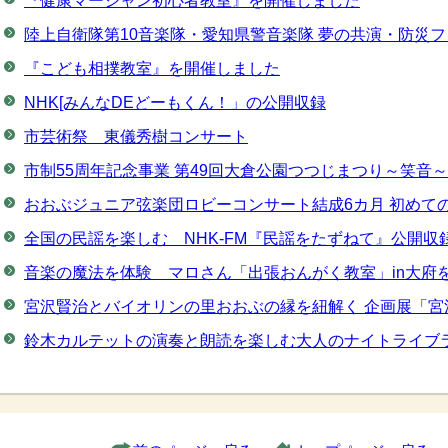
『健康マージャン初心者教室』を開催しました
陸上自衛隊第10音楽隊・愛知県警音楽隊 夢の共演・防災
『こども相撲教室』を開催しました
NHK[みんなDEどーもくん！」の公開収録
市芸術祭 東儀秀樹コンサート
市制55周年記念事業 第49回大倉公園つつじまつり～笑音～
おおぶジュニア弦楽団ロビーコンサート結成6カ月 初めて
全国の民謡を楽しむ NHK-FM『民謡をたずねて』公開収
音楽の魔法を体験 マロさん「出張おんがく教室」in大府
宮沢賢治とバイオリンの里おおぶの縁を紐解く 企画展「宮
鈴木カルテットの演奏と朗読を楽しむ大人のナイトライブ