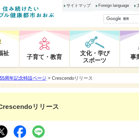
サイトマップ
Foreign language
福祉
文化・学び
子育て・教育
事
スポーツ
55周年記念特設ページ
> Crescendoリリース
Crescendoリリース