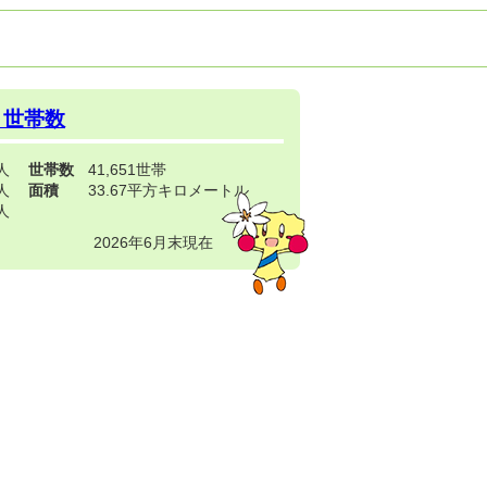
・世帯数
3人
世帯数
41,651世帯
4人
面積
33.67平方キロメートル
9人
2026年6月末現在