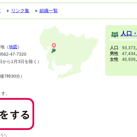
て
リンク集
組織一覧
人口
番地（
地図
）
人口
93,37
男性
47,43
2-47-7320
女性
45,93
日から1月3日を除く）
後7時30分）
ます。
さい。