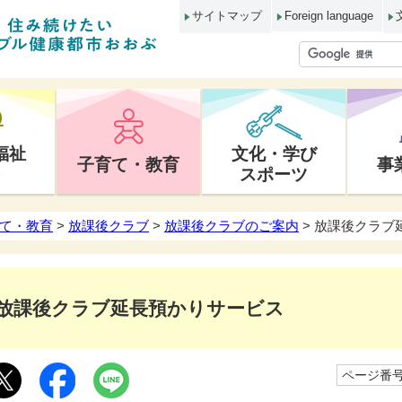
サイトマップ
Foreign language
福祉
文化・学び
子育て・教育
事
スポーツ
て・教育
>
放課後クラブ
>
放課後クラブのご案内
> 放課後クラブ
放課後クラブ延長預かりサービス
ページ番号1