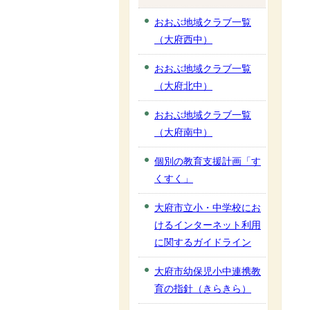
おおぶ地域クラブ一覧
（大府西中）
おおぶ地域クラブ一覧
（大府北中）
おおぶ地域クラブ一覧
（大府南中）
個別の教育支援計画「す
くすく」
大府市立小・中学校にお
けるインターネット利用
に関するガイドライン
大府市幼保児小中連携教
育の指針（きらきら）