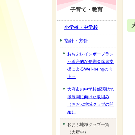
子育て・教育
小学校・中学校
指針・方針
おおぶレインボープラン
～総合的な長期欠席者支
援によるWell-beingの向
上～
大府市の中学校部活動地
域展開に向けた取組み
（おおぶ地域クラブの開
始）
おおぶ地域クラブ一覧
（大府中）