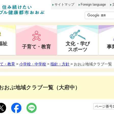
サイトマップ
Foreign language
福祉
文化・学び
子育て・教育
事
スポーツ
て・教育
>
小学校・中学校
>
指針・方針
> おおぶ地域クラブ一覧
おおぶ地域クラブ一覧（大府中）
ページ番号10