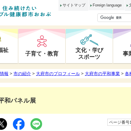
サイトマップ
Foreign language
福祉
文化・学び
子育て・教育
事
スポーツ
情報
>
市の紹介
>
大府市のプロフィール
>
大府市の平和事業
>
各
平和パネル展
ページ番号10