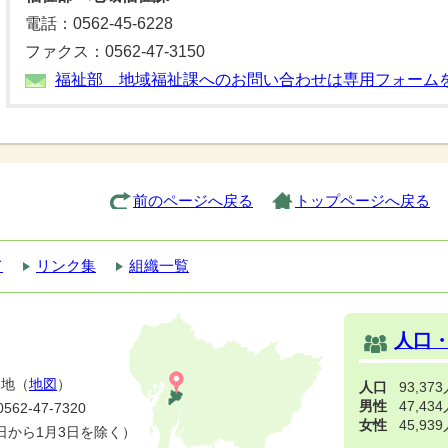
電話：0562-45-6228
ファクス：0562-47-3150
福祉部 地域福祉課へのお問い合わせは専用フォーム
前のページへ戻る
トップページへ戻る
て
リンク集
組織一覧
人口
番地（
地図
）
人口
93,37
男性
47,43
2-47-7320
女性
45,93
日から1月3日を除く）