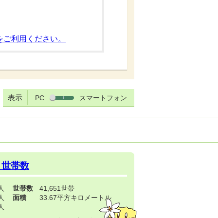
をご利用ください。
表示
PC
スマートフォン
・世帯数
3人
世帯数
41,651世帯
4人
面積
33.67平方キロメートル
9人