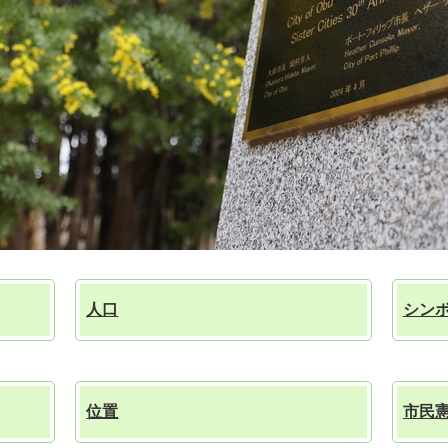
人口
シン
位置
市民