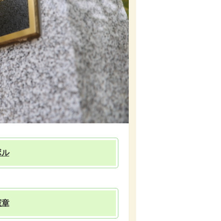
ボル
憲章