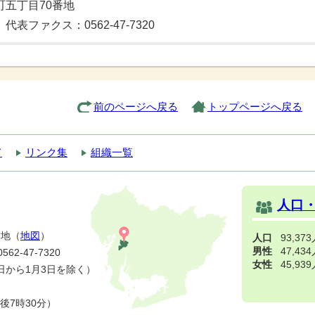
央町五丁目70番地
 代表ファクス：0562-47-7320
前のページへ戻る
トップページへ戻る
て
リンク集
組織一覧
人口
番地（
地図
）
人口
93,37
男性
47,43
2-47-7320
女性
45,93
日から1月3日を除く）
後7時30分）