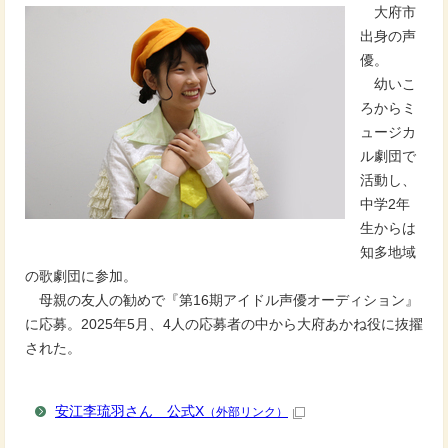
大府市
出身の声
優。
幼いこ
ろからミ
ュージカ
ル劇団で
活動し、
中学2年
生からは
知多地域
の歌劇団に参加。
母親の友人の勧めで『第16期アイドル声優オーディション』
に応募。2025年5月、4人の応募者の中から大府あかね役に抜擢
された。
安江李琉羽さん 公式X
（外部リンク）