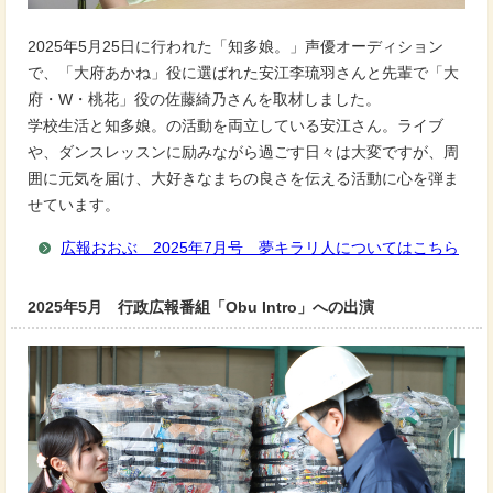
2025年5月25日に行われた「知多娘。」声優オーディション
で、「大府あかね」役に選ばれた安江李琉羽さんと先輩で「大
府・W・桃花」役の佐藤綺乃さんを取材しました。
学校生活と知多娘。の活動を両立している安江さん。ライブ
や、ダンスレッスンに励みながら過ごす日々は大変ですが、周
囲に元気を届け、大好きなまちの良さを伝える活動に心を弾ま
せています。
広報おおぶ 2025年7月号 夢キラリ人についてはこちら
2025年5月 行政広報番組「Obu Intro」への出演