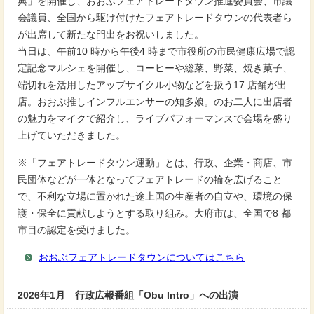
典」を開催し、おおぶフェアトレードタウン推進委員会、市議
会議員、全国から駆け付けたフェアトレードタウンの代表者ら
が出席して新たな門出をお祝いしました。
当日は、午前10 時から午後4 時まで市役所の市民健康広場で認
定記念マルシェを開催し、コーヒーや総菜、野菜、焼き菓子、
端切れを活用したアップサイクル小物などを扱う17 店舗が出
店。おおぶ推しインフルエンサーの知多娘。のお二人に出店者
の魅力をマイクで紹介し、ライブパフォーマンスで会場を盛り
上げていただきました。
※「フェアトレードタウン運動」とは、行政、企業・商店、市
民団体などが一体となってフェアトレードの輪を広げること
で、不利な立場に置かれた途上国の生産者の自立や、環境の保
護・保全に貢献しようとする取り組み。大府市は、全国で8 都
市目の認定を受けました。
おおぶフェアトレードタウンについてはこちら
2026年1月 行政広報番組「Obu Intro」への出演