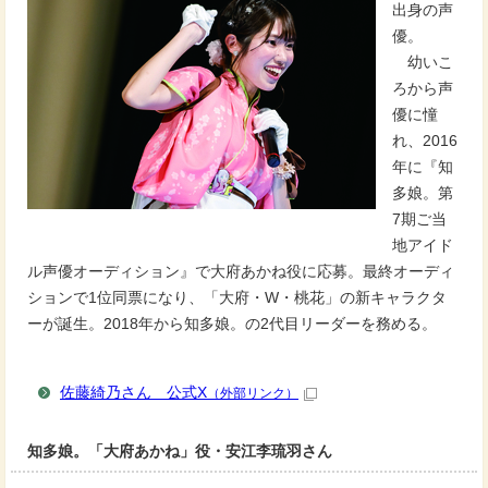
出身の声
優。
幼いこ
ろから声
優に憧
れ、2016
年に『知
多娘。第
7期ご当
地アイド
ル声優オーディション』で大府あかね役に応募。最終オーディ
ションで1位同票になり、「大府・W・桃花」の新キャラクタ
ーが誕生。2018年から知多娘。の2代目リーダーを務める。
佐藤綺乃さん 公式X
（外部リンク）
知多娘。「大府あかね」役・安江李琉羽さん