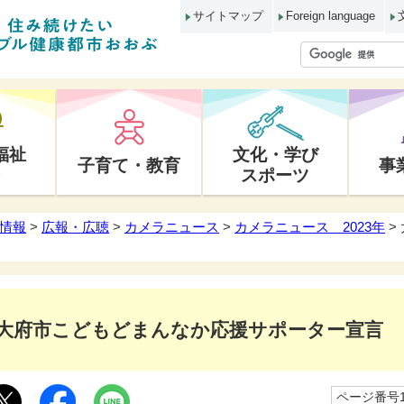
サイトマップ
Foreign language
福祉
文化・学び
子育て・教育
事
スポーツ
情報
>
広報・広聴
>
カメラニュース
>
カメラニュース 2023年
>
大府市こどもどまんなか応援サポーター宣言
ページ番号10