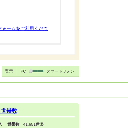
フォームをご利用くださ
表示
PC
スマートフォン
・世帯数
3人
世帯数
41,651世帯