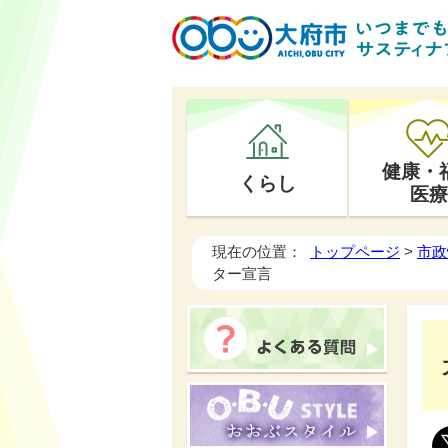
健康・
くらし
医療
現在の位置：
トップページ
>
市政
ター宣言