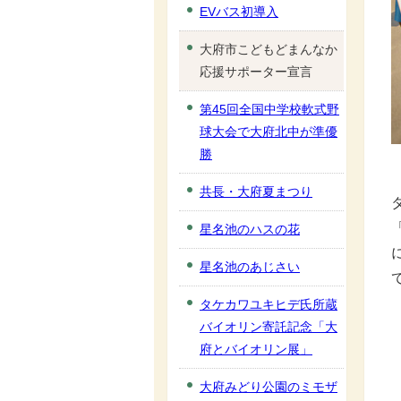
EVバス初導入
大府市こどもどまんなか
応援サポーター宣言
第45回全国中学校軟式野
球大会で大府北中が準優
勝
共長・大府夏まつり
星名池のハスの花
星名池のあじさい
タケカワユキヒデ氏所蔵
バイオリン寄託記念「大
府とバイオリン展」
大府みどり公園のミモザ