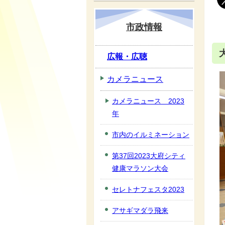
市政情報
広報・広聴
カメラニュース
カメラニュース 2023
年
市内のイルミネーション
第37回2023大府シティ
健康マラソン大会
セレトナフェスタ2023
アサギマダラ飛来