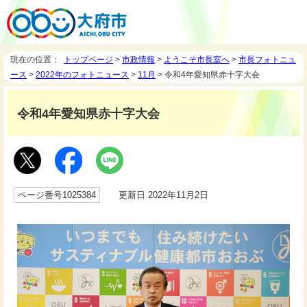
現在の位置：
トップページ
>
市政情報
>
ようこそ市長室へ
>
市長フォトニュ
ース
>
2022年のフォトニュース
>
11月
> 令和4年愛知県赤十字大会
令和4年愛知県赤十字大会
ページ番号1025384
更新日 2022年11月2日