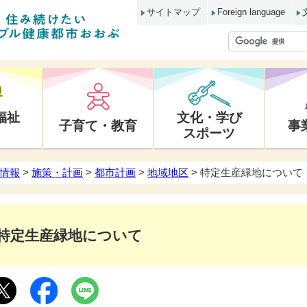
サイトマップ
Foreign language
福祉
文化・学び
子育て・教育
事
スポーツ
情報
>
施策・計画
>
都市計画
>
地域地区
> 特定生産緑地について
特定生産緑地について