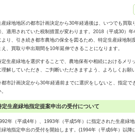
生産緑地地区の都市計画決定から30年経過後は、いつでも買取
来、適用されていた税制措置が変わります。2018（平成30）年
により、引き続き都市農地の保全を図るため、特定生産緑地制
まえ、買取り申出期間を10年延伸できることになります。
特定生産緑地を選択することで、農地保有や相続におけるメリ
に理解していただき、ご判断いただきますよう、よろしくお願
※都市計画決定から30年経過前までに選択をしないと、指定で
い。
特定生産緑地指定提案申出の受付について
1992年（平成4年）、1993年（平成5年）に指定された生産
産緑地指定申出の受付を開始します。(1994年（平成6年）以