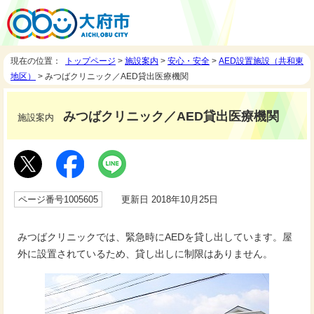
現在の位置：
トップページ
>
施設案内
>
安心・安全
>
AED設置施設（共和東
地区）
> みつばクリニック／AED貸出医療機関
みつばクリニック／AED貸出医療機関
施設案内
ページ番号1005605
更新日 2018年10月25日
みつばクリニックでは、緊急時にAEDを貸し出しています。屋
外に設置されているため、貸し出しに制限はありません。