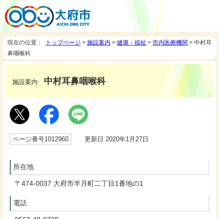
現在の位置：
トップページ
>
施設案内
>
健康・福祉
>
市内医療機関
> 中村耳
鼻咽喉科
中村耳鼻咽喉科
施設案内
ページ番号1012960
更新日 2020年1月27日
所在地
〒474-0037 大府市半月町二丁目1番地の1
電話