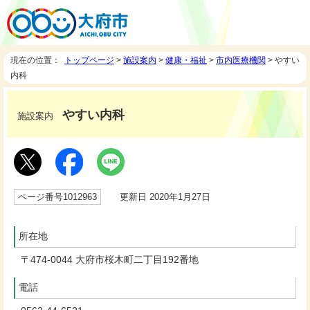
現在の位置：
トップページ
>
施設案内
>
健康・福祉
>
市内医療機関
> やすい
内科
やすい内科
施設案内
ページ番号1012963
更新日 2020年1月27日
所在地
〒474-0044 大府市桜木町二丁目192番地
電話