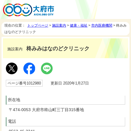
現在の位置：
トップページ
>
施設案内
>
健康・福祉
>
市内医療機関
> 柊みみ
はなのどクリニック
柊みみはなのどクリニック
施設案内
ページ番号1012980
更新日 2020年1月27日
所在地
〒474-0053 大府市柊山町三丁目315番地
電話