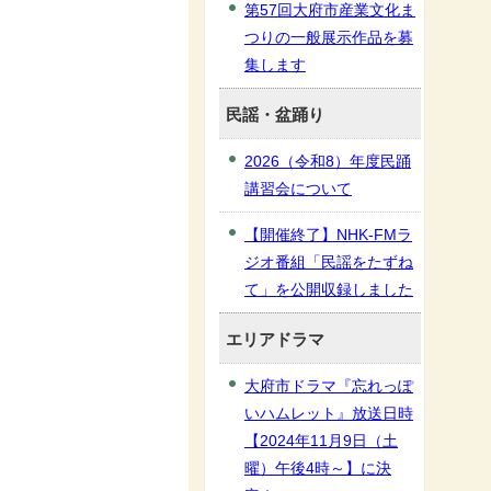
第57回大府市産業文化ま
つりの一般展示作品を募
集します
民謡・盆踊り
2026（令和8）年度民踊
講習会について
【開催終了】NHK-FMラ
ジオ番組「民謡をたずね
て」を公開収録しました
エリアドラマ
大府市ドラマ『忘れっぽ
いハムレット』放送日時
【2024年11月9日（土
曜）午後4時～】に決