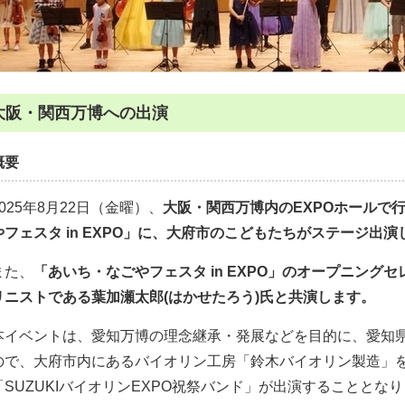
大阪・関西万博への出演
概要
2025年8月22日（金曜）、
大阪・関西万博内のEXPOホールで
やフェスタ in EXPO」に、大府市のこどもたちがステージ出演
また、
「あいち・なごやフェスタ in EXPO」の
オープニングセ
リニストである葉加瀬太郎(はかせたろう)氏と共演します。
本イベントは、愛知万博の理念継承・発展などを目的に、愛知
ので、大府市内にあるバイオリン工房「鈴木バイオリン製造」
「SUZUKIバイオリンEXPO祝祭バンド」が出演することとな