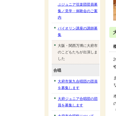
ぶジュニア弦楽団団員募
集／見学・体験会のご案
内
バイオリン講座の講師募
集
大阪・関西万博に大府市
のこどもたちが出演しま
した
合唱
大府市第九合唱団の団員
を募集します
大府ジュニア合唱団の団
員を募集します