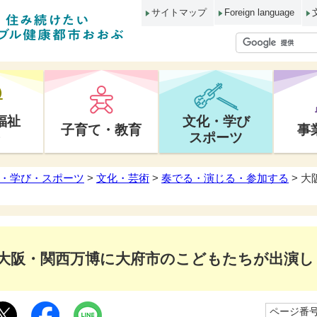
サイトマップ
Foreign language
福祉
文化・学び
子育て・教育
事
スポーツ
・学び・スポーツ
>
文化・芸術
>
奏でる・演じる・参加する
> 
大阪・関西万博に大府市のこどもたちが出演し
ページ番号1