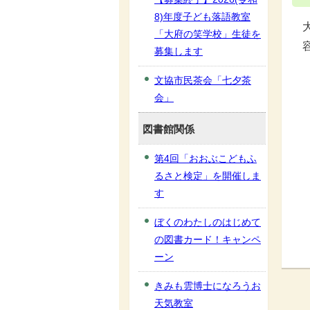
8)年度子ども落語教室
「大府の笑学校」生徒を
募集します
文協市民茶会「七夕茶
会」
図書館関係
第4回「おおぶこどもふ
るさと検定」を開催しま
す
ぼくのわたしのはじめて
の図書カード！キャンペ
ーン
きみも雲博士になろうお
天気教室