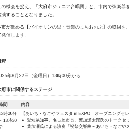
この機会を捉え、「大府市ジュニア合唱団」と、市内で弦楽器
出演することとなりました。
本市が進める【バイオリンの里・音楽のまちおおぶ】の取組を
て発信します。
日程
2025年8月22日（金曜日）13時00分から
大府市に関係するステージ
時間
内容
13時00分
【あいち・なごやフェスタ in EXPO オープニングセ
愛知県知事、名古屋市長、葉加瀬太郎氏のトークセ
～13時30
葉加瀬氏による演奏「祝祭交響曲～あいち・なごや
分