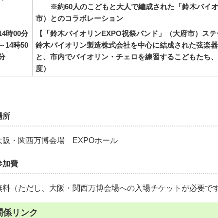
※約60人のこどもと大人で編成された「鈴木バイオ
市）とのコラボレーション
14時00分
【「鈴木バイオリンEXPO祝祭バンド」（大府市）ステ
～14時50
鈴木バイオリン製造株式会社を中心に結成された弦楽器バ
分
と、市内でバイオリン・チェロを練習するこどもたち、
度）
場所
大阪・関西万博会場 EXPOホール
参加費
無料（ただし、大阪・関西万博会場への入場チケットが必要で
関係リンク