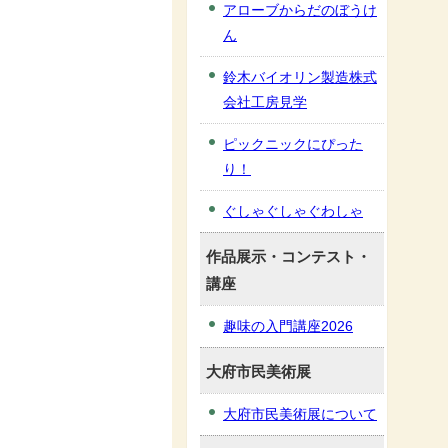
アローブからだのぼうけ
ん
鈴木バイオリン製造株式
会社工房見学
ピックニックにぴった
り！
ぐしゃぐしゃぐわしゃ
作品展示・コンテスト・
講座
趣味の入門講座2026
大府市民美術展
大府市民美術展について