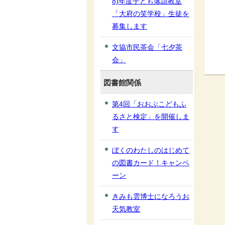
8)年度子ども落語教室
「大府の笑学校」生徒を
募集します
文協市民茶会「七夕茶
会」
図書館関係
第4回「おおぶこどもふ
るさと検定」を開催しま
す
ぼくのわたしのはじめて
の図書カード！キャンペ
ーン
きみも雲博士になろうお
天気教室