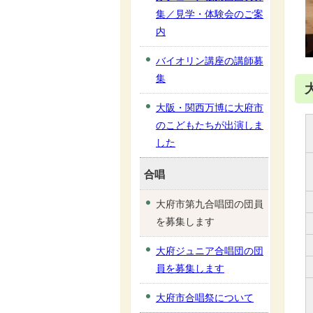
集／見学・体験会のご案
内
バイオリン講座の講師募
集
大阪・関西万博に大府市
のこどもたちが出演しま
した
合唱
大府市第九合唱団の団員
を募集します
大府ジュニア合唱団の団
員を募集します
大府市合唱祭について