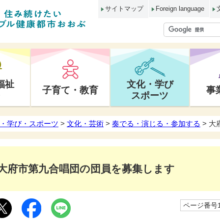
サイトマップ
Foreign language
福祉
文化・学び
子育て・教育
事
スポーツ
・学び・スポーツ
>
文化・芸術
>
奏でる・演じる・参加する
> 
大府市第九合唱団の団員を募集します
ページ番号10