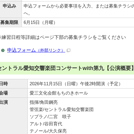
申込み
申込フォームから必要事項を入力、または募集チラシ
へ。
募集期限
6月15日（月曜）
※練習日程等詳細はページ下部の募集チラシをご覧ください
申込フォーム
（外部リンク）
セントラル愛知交響楽団コンサートwith第九【公演概要
日時
2026年11月15日（日曜）午後2時開演（予定）
会場
愛三文化会館もちのきホール
出演
指揮/角田鋼亮
管弦楽/セントラル愛知交響楽団
ソプラノ/二宮 咲子
アルト/谷田育代
テノール/大久保亮