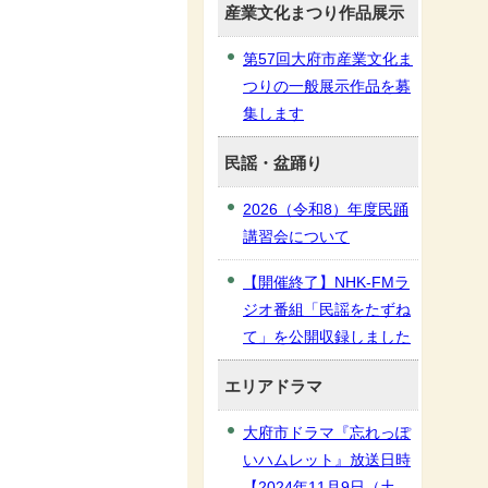
産業文化まつり作品展示
第57回大府市産業文化ま
つりの一般展示作品を募
集します
民謡・盆踊り
2026（令和8）年度民踊
講習会について
【開催終了】NHK-FMラ
ジオ番組「民謡をたずね
て」を公開収録しました
エリアドラマ
大府市ドラマ『忘れっぽ
いハムレット』放送日時
【2024年11月9日（土