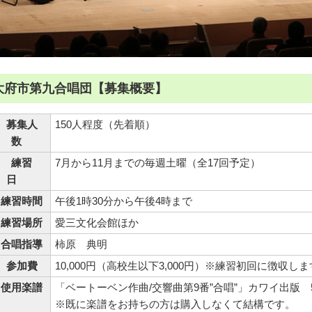
大府市第九合唱団【募集概要】
募集人
150人程度（先着順）
数
練習
7月から11月までの毎週土曜（全17回予定）
日
練習時間
午後1時30分から午後4時まで
練習場所
愛三文化会館ほか
合唱指導
柿原 典明
参加費
10,000円（高校生以下3,000円）※練習初回に徴収し
使用楽譜
「ベートーベン作曲/交響曲第9番”合唱”」カワイ出版 
※既に楽譜をお持ちの方は購入しなくて結構です。