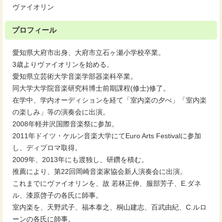
ヴァイオリン
プロフィール
愛知県大府市出身、大府市立石ヶ瀬小学校卒業。
3歳よりヴァイオリンを始める。
愛知県立芸術大学音楽学部器楽科卒業。
同大学大学院音楽研究科博士前期課程(修士)修了。
在学中、学内オーディションを経て「室内楽の夕べ」「室内楽
の楽しみ」等の演奏会に出演。
2008年軽井沢国際音楽祭に参加。
2011年ドイツ・ケルン音楽大学にてEuro Arts Festivalに参加
し、ディプロマ取得。
2009年、2013年にも渡独し、研鑽を積む。
推薦により、第22回岡崎音楽家協会新人演奏会に出演。
これまでにヴァイオリンを、故 若林正伸、服部芳子、E.ダネ
ル、漆原啓子の各氏に師事。
室内楽を、天野武子、福本泰之、桐山建志、百武由紀、C.ルロ
ーンの各氏に師事。