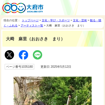
現在の位置：
トップページ
>
文化・学び・スポーツ
>
文化・芸術
>
観る・聴
く・ふれる
>
アーティスト一覧
> 大﨑 麻里（おおさき まり）
大﨑 麻里（おおさき まり）
ページ番号1035180
更新日 2025年5月12日