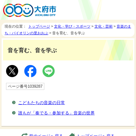
現在の位置：
トップページ
>
文化・学び・スポーツ
>
文化・芸術
>
音楽のま
ち・バイオリンの里おおぶ
> 音を育む、音を学ぶ
音を育む、音を学ぶ
ページ番号1039287
こどもたちの音楽の日常
誰もが「奏でる・参加する」音楽の世界