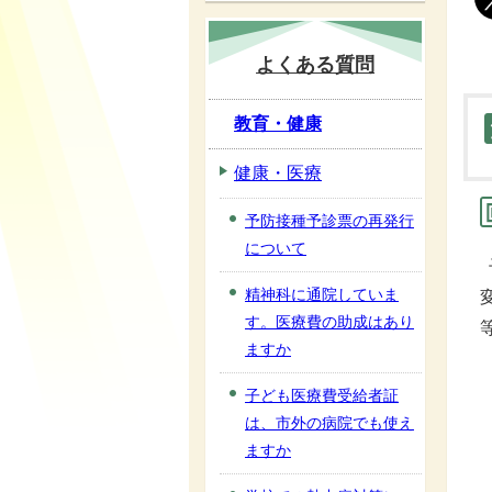
よくある質問
教育・健康
健康・医療
予防接種予診票の再発行
について
精神科に通院していま
す。医療費の助成はあり
ますか
子ども医療費受給者証
は、市外の病院でも使え
ますか