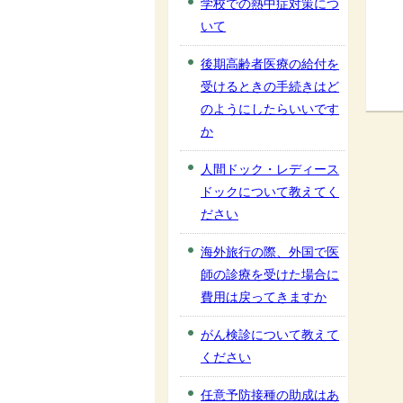
学校での熱中症対策につ
いて
後期高齢者医療の給付を
受けるときの手続きはど
のようにしたらいいです
か
人間ドック・レディース
ドックについて教えてく
ださい
海外旅行の際、外国で医
師の診療を受けた場合に
費用は戻ってきますか
がん検診について教えて
ください
任意予防接種の助成はあ