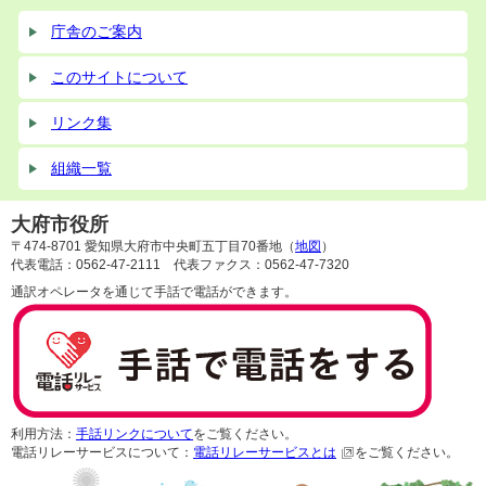
庁舎のご案内
このサイトについて
リンク集
組織一覧
大府市役所
〒474-8701 愛知県大府市中央町五丁目70番地（
地図
）
代表電話：0562-47-2111 代表ファクス：0562-47-7320
通訳オペレータを通じて手話で電話ができます。
利用方法：
手話リンクについて
をご覧ください。
電話リレーサービスについて：
電話リレーサービスとは
をご覧ください。