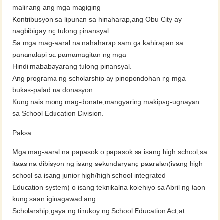
malinang ang mga magiging
Kontribusyon sa lipunan sa hinaharap,ang Obu City ay
nagbibigay ng tulong pinansyal
Sa mga mag-aaral na nahaharap sam ga kahirapan sa
pananalapi sa pamamagitan ng mga
Hindi mababayarang tulong pinansyal.
Ang programa ng scholarship ay pinopondohan ng mga
bukas-palad na donasyon.
Kung nais mong mag-donate,mangyaring makipag-ugnayan
sa School Education Division.
Paksa
Mga mag-aaral na papasok o papasok sa isang high school,sa
itaas na dibisyon ng isang sekundaryang paaralan(isang high
school sa isang junior high/high school integrated
Education system) o isang teknikalna kolehiyo sa Abril ng taon
kung saan iginagawad ang
Scholarship,gaya ng tinukoy ng School Education Act,at