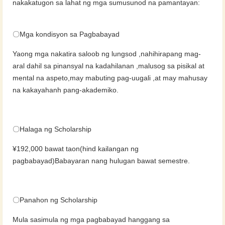
nakakatugon sa lahat ng mga sumusunod na pamantayan:
〇Mga kondisyon sa Pagbabayad
Yaong mga nakatira saloob ng lungsod ,nahihirapang mag-
aral dahil sa pinansyal na kadahilanan ,malusog sa pisikal at
mental na aspeto,may mabuting pag-uugali ,at may mahusay
na kakayahanh pang-akademiko.
〇Halaga ng Scholarship
¥192,000 bawat taon(hind kailangan ng
pagbabayad)Babayaran nang hulugan bawat semestre.
〇Panahon ng Scholarship
Mula sasimula ng mga pagbabayad hanggang sa