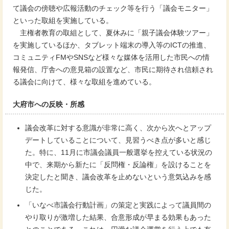
て議会の傍聴や広報活動のチェック等を行う「議会モニター」
といった取組を実施している。
主権者教育の取組として、夏休みに「親子議会体験ツアー」
を実施しているほか、タブレット端末の導入等のICTの推進、
コミュニティFMやSNSなど様々な媒体を活用した市民への情
報発信、庁舎への意見箱の設置など、市民に期待され信頼され
る議会に向けて、様々な取組を進めている。
大府市への反映・所感
議会改革に対する意識が非常に高く、次から次へとアップ
デートしていることについて、見習うべき点が多いと感じ
た。特に、11月に市議会議員一般選挙を控えている状況の
中で、来期から新たに「反問権・反論権」を設けることを
決定したと聞き、議会改革を止めないという意気込みを感
じた。
「いなべ市議会行動計画」の策定と実践によって議員間の
やり取りが激増した結果、合意形成が早まる効果もあった