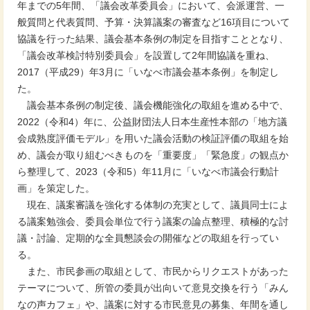
年までの5年間、「議会改革委員会」において、会派運営、一
般質問と代表質問、予算・決算議案の審査など16項目について
協議を行った結果、議会基本条例の制定を目指すこととなり、
「議会改革検討特別委員会」を設置して2年間協議を重ね、
2017（平成29）年3月に「いなべ市議会基本条例」を制定し
た。
議会基本条例の制定後、議会機能強化の取組を進める中で、
2022（令和4）年に、公益財団法人日本生産性本部の「地方議
会成熟度評価モデル」を用いた議会活動の検証評価の取組を始
め、議会が取り組むべきものを「重要度」「緊急度」の観点か
ら整理して、2023（令和5）年11月に「いなべ市議会行動計
画」を策定した。
現在、議案審議を強化する体制の充実として、議員同士によ
る議案勉強会、委員会単位で行う議案の論点整理、積極的な討
議・討論、定期的な全員懇談会の開催などの取組を行ってい
る。
また、市民参画の取組として、市民からリクエストがあった
テーマについて、所管の委員が出向いて意見交換を行う「みん
なの声カフェ」や、議案に対する市民意見の募集、年間を通し