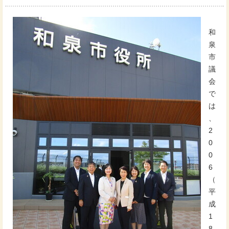
和
泉
市
議
会
で
は
、
2
0
0
6
（
平
成
1
8