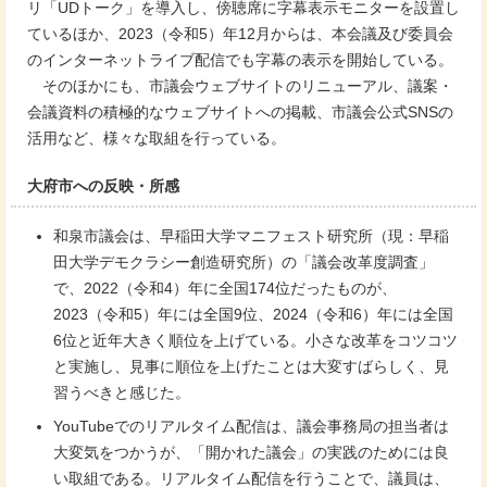
リ「UDトーク」を導入し、傍聴席に字幕表示モニターを設置し
ているほか、2023（令和5）年12月からは、本会議及び委員会
のインターネットライブ配信でも字幕の表示を開始している。
そのほかにも、市議会ウェブサイトのリニューアル、議案・
会議資料の積極的なウェブサイトへの掲載、市議会公式SNSの
活用など、様々な取組を行っている。
大府市への反映・所感
和泉市議会は、早稲田大学マニフェスト研究所（現：早稲
田大学デモクラシー創造研究所）の「議会改革度調査」
で、2022（令和4）年に全国174位だったものが、
2023（令和5）年には全国9位、2024（令和6）年には全国
6位と近年大きく順位を上げている。小さな改革をコツコツ
と実施し、見事に順位を上げたことは大変すばらしく、見
習うべきと感じた。
YouTubeでのリアルタイム配信は、議会事務局の担当者は
大変気をつかうが、「開かれた議会」の実践のためには良
い取組である。リアルタイム配信を行うことで、議員は、