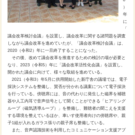
）
年
に
「
議会改革検討会議」を設置し、議会改革に関する諸問題を調査
しながら議会改革を進めていたが、「議会改革検討会議」は、
2020（令和2）年に一旦終了することになった。
その後、改めて議会改革を推進するための検討の場が必要と
なり、2023（令和5）年に「議会改革活性化会議」を設置し、
開かれた議会に向けて、様々な取組を進めている。
2021（令和3）年5月に供用開始した新庁舎の議場では、電子
採決システムを整備し、賛否が分かれる議案について電子採決
を行っている。傍聴席には、音の代わりに発生した磁界を補聴
器や人工内耳で音声信号として聞くことができる「ヒアリング
ループ（磁気誘導ループ）」を整備し、難聴者の聞こえを支援
する環境を整えているほか、車いす使用者向けの傍聴席や、親
子1組が入れるガラス張りの親子席も整備している。
また、音声認識技術を利用したコミュニケーション支援アプ