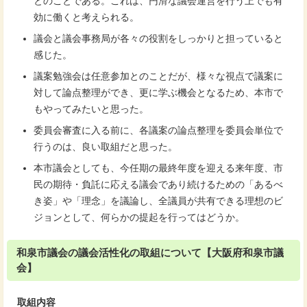
とのことである。これは、円滑な議会運営を行う上でも有
効に働くと考えられる。
議会と議会事務局が各々の役割をしっかりと担っていると
感じた。
議案勉強会は任意参加とのことだが、様々な視点で議案に
対して論点整理ができ、更に学ぶ機会となるため、本市で
もやってみたいと思った。
委員会審査に入る前に、各議案の論点整理を委員会単位で
行うのは、良い取組だと思った。
本市議会としても、今任期の最終年度を迎える来年度、市
民の期待・負託に応える議会であり続けるための「あるべ
き姿」や「理念」を議論し、全議員が共有できる理想のビ
ジョンとして、何らかの提起を行ってはどうか。
和泉市議会の議会活性化の取組について【大阪府和泉市議
会】
取組内容