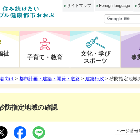
サイトマップ
Foreign language
福祉
文化・学び
子育て・教育
事
スポーツ
者向け
>
都市計画・建築・開発・道路
>
建築行政
> 砂防指定地域
砂防指定地域の確認
ページ番号10