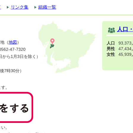
て
リンク集
組織一覧
人口
番地（
地図
）
人口
93,37
男性
47,43
2-47-7320
女性
45,93
日から1月3日を除く）
後7時30分）
ます。
さい。