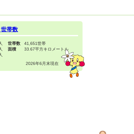
・世帯数
3人
世帯数
41,651世帯
4人
面積
33.67平方キロメートル
9人
2026年6月末現在