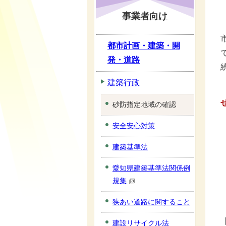
事業者向け
都市計画・建築・開
発・道路
建築行政
砂防指定地域の確認
安全安心対策
建築基準法
愛知県建築基準法関係例
規集
狭あい道路に関すること
建設リサイクル法