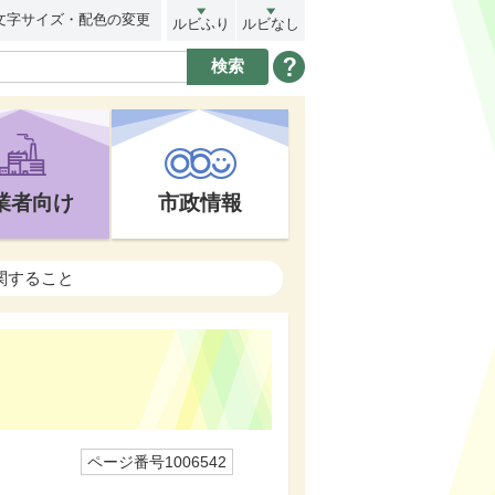
文字サイズ・配色の変更
ルビふり
ルビなし
業者向け
市政情報
関すること
ページ番号1006542