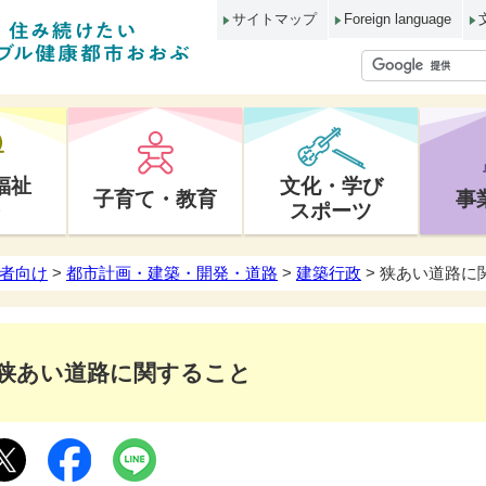
サイトマップ
Foreign language
福祉
文化・学び
子育て・教育
事
スポーツ
者向け
>
都市計画・建築・開発・道路
>
建築行政
> 狭あい道路に
狭あい道路に関すること