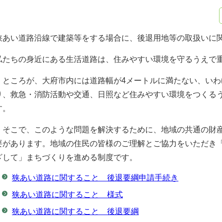
狭あい道路沿線で建築等をする場合に、後退用地等の取扱いに
私たちの身近にある生活道路は、住みやすい環境を守るうえで
ところが、大府市内には道路幅が4メートルに満たない、いわ
り、救急・消防活動や交通、日照など住みやすい環境をつくる
す。
そこで、このような問題を解決するために、地域の共通の財産
要があります。地域の住民の皆様のご理解とご協力をいただき
ざして」まちづくりを進める制度です。
狭あい道路に関すること 後退要綱申請手続き
狭あい道路に関すること 様式
狭あい道路に関すること 後退要綱