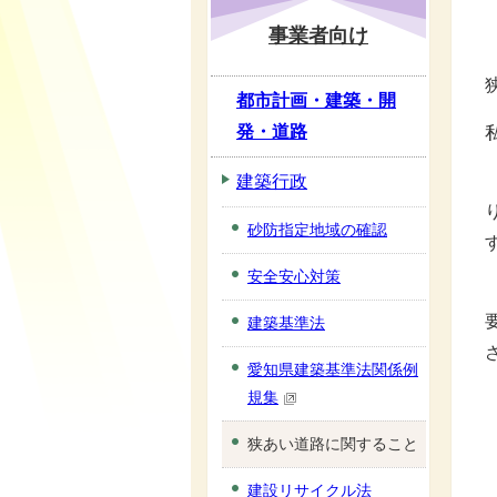
事業者向け
都市計画・建築・開
発・道路
建築行政
砂防指定地域の確認
安全安心対策
建築基準法
愛知県建築基準法関係例
規集
狭あい道路に関すること
建設リサイクル法