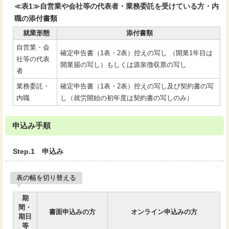
≪表1≫自営業や会社等の代表者・業務委託を受けている方・内
職の添付書類
就業形態
添付書類
自営業・会
確定申告書（1表・2表）控えの写し （開業1年目は
社等の代表
開業届の写し）もしくは源泉徴収票の写し
者
業務委託・
確定申告書（1表・2表）控えの写し及び契約書の写
内職
し（就労開始の初年度は契約書の写しのみ）
申込み手順
Step.1 申込み
表の幅を切り替える
期
間・
書面申込みの方
オンライン申込みの方
期日
等