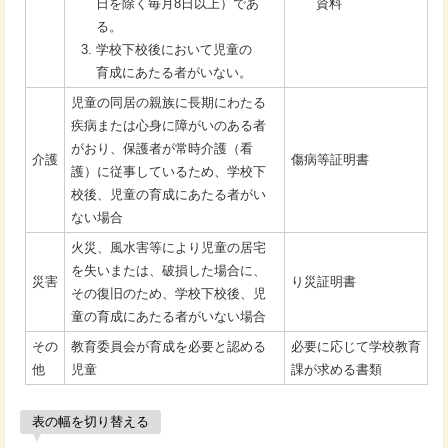
日を除く毎月8日以上）であ
資料
る。
学校下校後において児童の
育成にあたる者がいない。
児童の同居の親族に長期にわたる
疾病または心身に障がいのある者
がおり、保護者が常時介護（看
介護
傷病等証明書
護）に従事しているため、学校下
校後、児童の育成にあたる者がい
ない場合
火災、風水害等により児童の居宅
を失いまたは、破損した場合に、
災害
り災証明書
その復旧のため、学校下校後、児
童の育成にあたる者がいない場合
その
教育委員会が育成を必要と認める
必要に応じて学校教育
他
児童
課が求める書類
表の幅を切り替える