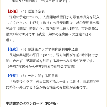
確認及び誓約書」での提出が可能です。
【必須】
（4）送迎予定表
送迎の予定について、入所開始希望日から最低半月分を記入
してください。お迎え（送り）の目安時間は、就労証明書の勤
務終了（開始）時刻から、市内勤務は最大1時間、市外勤務は
最大1時間30分です（残業、弟妹の保育園への送迎等は考
慮）。
【任意】
（5）放課後クラブ早朝育成利用申込書
長期休業期間の平日において、送り時間が午前8時以降では
間に合わず、早朝育成を利用する場合のみ提出が必要です。
（午前7時30分から午前8時まで別料金で実施）
【任意】
（6）外出に関する同意書
「放課後クラブ 外出に関するルール」に則り、育成時間中
に塾等へ外出する予定がある場合のみ提出が必要です。
申請書類のダウンロード（PDF版）