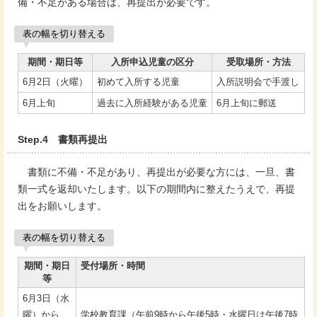
備・不足がある場合は、再提出が必要です。
表の幅を切り替える
期間・期日等
入所申込児童の区分
受取場所・方法
6月2日（火曜）
初めて入所する児童
入所説明会で手渡し
6月上旬
過去に入所経験がある児童
6月上旬に郵送
Step.4 書類再提出
書類に不備・不足があり、再提出が必要な方には、一旦、書
類一式を返却いたします。以下の期間内に整えたうえで、再提
出をお願いします。
表の幅を切り替える
期間・期日
受付場所・時間
等
6月3日（水
曜）から
学校教育課（午前9時から午後5時・水曜日は午後7時