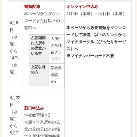
書類配布
オンライン申込み
本ページからダウン
4月8日（水曜）～5月7日（木曜）
ロードまたは以下の
4月8
窓口へ
本ページから必要書類をダウンロ
日
ードして準備、以下のリンクから
（水
左記期間
入所中
マイナポータル（ぴったりサービ
に入所中
曜）
の放課
の児童が
ス）へ
から
後クラ
いる方
※マイナンバーカード不要
14日
ブ※1
（火
上記以外
学校教
曜）
の方
育課
※2
4月22
日
窓口申込み
（水
学校教育課※2
曜）
※通年で入所中の児
から
童の兄姉分はその場
5月7
で入所決定通知書受