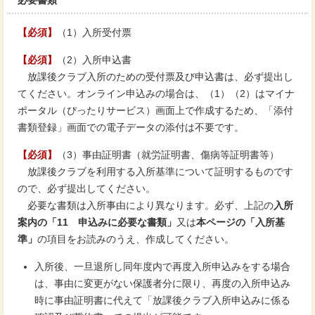
必要書類
【必須】
（1）入所受付票
【必須】
（2）入所申込書
放課後クラブ入所のための受付票及び申込書は、必ず提出し
てください。オンライン申込みの場合は、（1）（2）はマイナ
ポータル（ぴったりサービス）画面上で作成するため、「添付
書類登録」画面での電子データの添付は不要です。
【必須】
（3）事由証明書（就労証明書、傷病等証明書等）
放課後クラブを利用する入所基準について証明するものです
ので、必ず提出してください。
必要な書類は入所事由により異なります。必ず、上記の
入所
案内の「11 申込みに必要な書類」
又は
本ページの「入所基
準」
の項目をお読みのうえ、作成してください。
入所後、一旦退所し同年度内で再度入所申込みをする場合
は、事由に変更がない保護者分に限り、再度の入所申込み
時に事由証明書に代えて「放課後クラブ入所申込みに係る