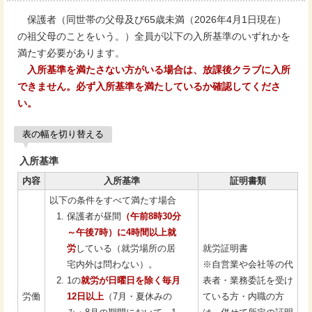
保護者（同世帯の父母及び65歳未満（2026年4月1日現在）
の祖父母のことをいう。）全員が以下の入所基準のいずれかを
満たす必要があります。
入所基準を満たさない方がいる場合は、放課後クラブに入所
できません。必ず入所基準を満たしているか確認してくださ
い。
表の幅を切り替える
入所基準
内容
入所基準
証明書類
以下の条件をすべて満たす場合
保護者が昼間
（午前8時30分
～午後7時）に4時間以上就
労
している（就労場所の居
就労証明書
宅内外は問わない）。
※自営業や会社等の代
1の
就労が日曜日を除く毎月
表者・業務委託を受け
労働
12日以上
（7月・夏休みの
ている方・内職の方