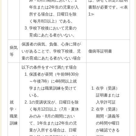
み・8月の期間において、1
は、併せて所定の証明
年生または2年生の児童が入
書類が必要です。≪表
所する場合は、日曜日を除
1≫
く毎月8日以上）である。
学校下校後において児童の
育成にあたる者がいない。
保護者の病気、負傷、心身に障が
病気
いがあることで、学校下校後、児
傷病等証明書
等
童の育成にあたる者がいない場合
以下の条件をすべて満たす場合
保護者が昼間（午前8時30分
～午後7時）に4時間以上就
学または職業訓練を受けて
在学（受講）
いる。
証明書または
就
1の受講状況が、日曜日を除
入学許可証
学・
く毎月12日以上（7月・夏休
在学（受講）
職業
みのみ・8月の期間におい
期間・講義等
訓練
て、1年生または2年生の児
の時間や曜日
童が入所する場合は、日曜
が確認できる