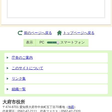
前のページへ戻る
トップページへ戻る
表示
PC
スマートフォン
庁舎のご案内
このサイトについて
リンク集
組織一覧
大府市役所
〒474-8701 愛知県大府市中央町五丁目70番地（
地図
）
代表電話：0562-47-2111 代表ファクス：0562-47-7320