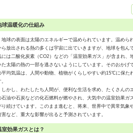
地球温暖化の仕組み
地球の表面は太陽のエネルギーで温められています。温めら
から放出される熱の多くは宇宙に出ていきますが、地球を包ん
気には二酸化炭素（CO2）などの「温室効果ガス」が含まれ、
いた太陽の熱の一部を逃さないようにしています。そのおかげ
の平均気温は、人間や動物、植物がくらしやすい約15℃に保た
す。
しかし、わたしたち人間が、便利な生活を求め、たくさんのエ
の石油や石炭などの化石燃料が燃やされ、大気中の温室効果ガ
がり続けています。このまま進むと、将来、世界中で異常気象
被害など、重大な影響が出ると予測されています。
温室効果ガスとは？