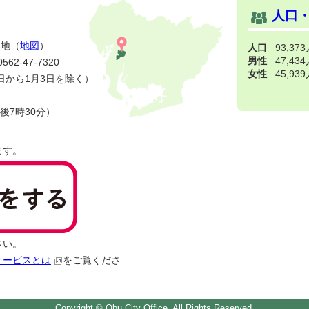
人口
番地（
地図
）
人口
93,37
男性
47,43
2-47-7320
女性
45,93
日から1月3日を除く）
後7時30分）
ます。
さい。
サービスとは
をご覧くださ
Copyright © Obu City Office, All Rights Reserved.