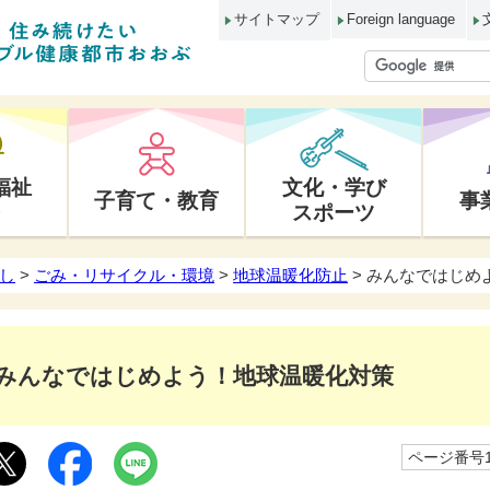
サイトマップ
Foreign language
福祉
文化・学び
子育て・教育
事
スポーツ
し
>
ごみ・リサイクル・環境
>
地球温暖化防止
> みんなではじめ
みんなではじめよう！地球温暖化対策
ページ番号10