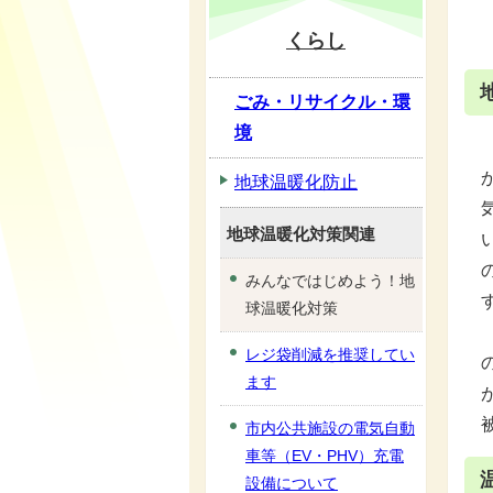
くらし
ごみ・リサイクル・環
境
地球温暖化防止
地球温暖化対策関連
みんなではじめよう！地
球温暖化対策
レジ袋削減を推奨してい
ます
市内公共施設の電気自動
車等（EV・PHV）充電
設備について