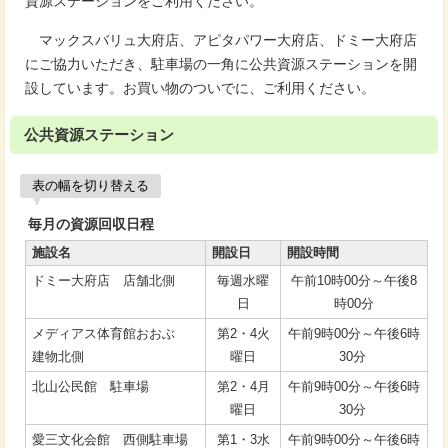
資源ステーションをご利用ください。
マックスバリュ大府店、アピタパワー大府店、ドミー大府店
にご協力いただき、駐車場の一角に公共資源ステーションを開
設しています。お買い物のついでに、ご利用ください。
公共資源ステーション
表の幅を切り替える
毎月の資源回収日程
施設名
開設日
開設時間
ドミー大府店 店舗北側
毎週水曜
午前10時00分～午後8
日
時00分
メディアス体育館おおぶ
第2・4火
午前9時00分～午後6時
建物北側
曜日
30分
北山公民館 駐車場
第2・4月
午前9時00分～午後6時
曜日
30分
愛三文化会館 西側駐車場
第1・3水
午前9時00分～午後6時