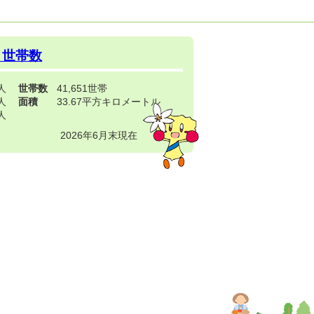
・世帯数
3人
世帯数
41,651世帯
4人
面積
33.67平方キロメートル
9人
2026年6月末現在