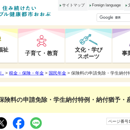
サイトマップ
Foreign language
福祉
文化・学び
子育て・教育
事
スポーツ
し
>
税金・保険・年金
>
国民年金
> 保険料の申請免除・学生納付
保険料の申請免除・学生納付特例・納付猶予・
ページ番号10