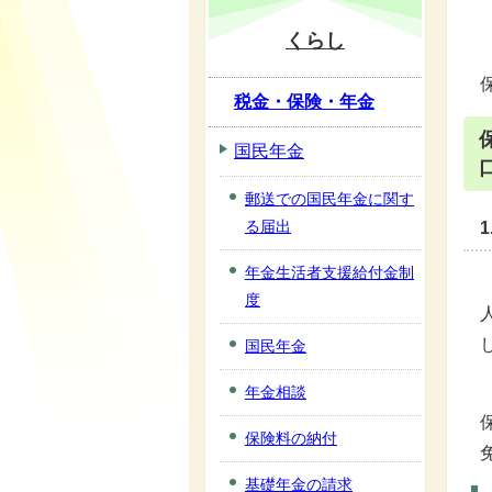
くらし
税金・保険・年金
国民年金
郵送での国民年金に関す
る届出
年金生活者支援給付金制
度
国民年金
年金相談
保険料の納付
基礎年金の請求