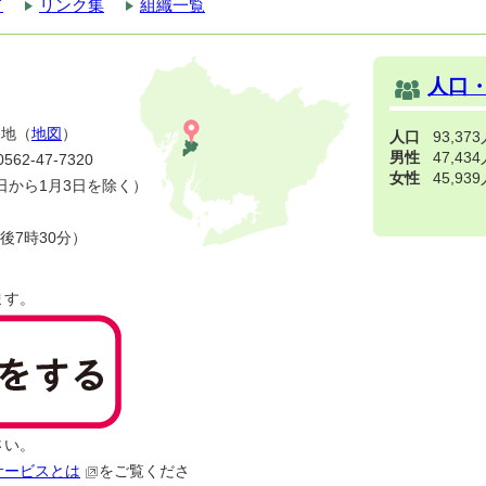
て
リンク集
組織一覧
人口
番地（
地図
）
人口
93,37
男性
47,43
2-47-7320
女性
45,93
日から1月3日を除く）
後7時30分）
ます。
さい。
サービスとは
をご覧くださ