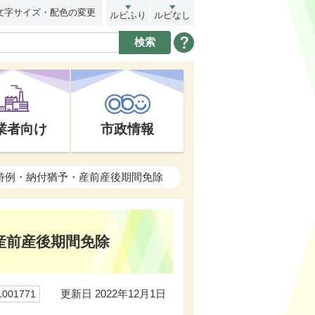
文字サイズ・配色の変更
ルビふり
ルビなし
業者向け
市政情報
特例・納付猶予・産前産後期間免除
産前産後期間免除
更新日 2022年12月1日
01771