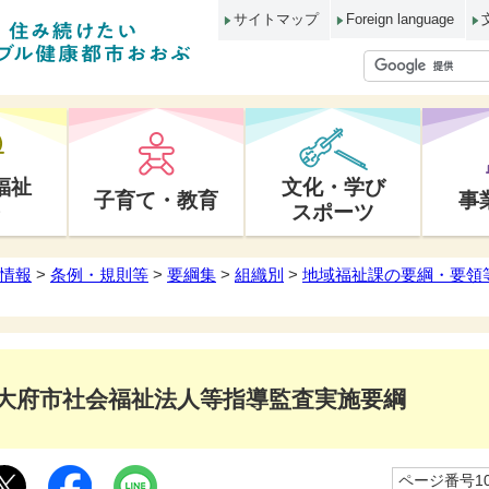
サイトマップ
Foreign language
福祉
文化・学び
子育て・教育
事
スポーツ
情報
>
条例・規則等
>
要綱集
>
組織別
>
地域福祉課の要綱・要領
大府市社会福祉法人等指導監査実施要綱
ページ番号10