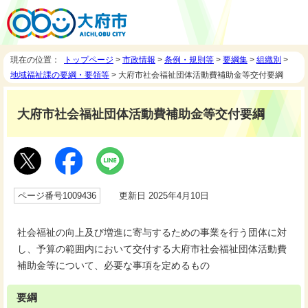
現在の位置：
トップページ
>
市政情報
>
条例・規則等
>
要綱集
>
組織別
>
地域福祉課の要綱・要領等
> 大府市社会福祉団体活動費補助金等交付要綱
大府市社会福祉団体活動費補助金等交付要綱
ページ番号1009436
更新日 2025年4月10日
社会福祉の向上及び増進に寄与するための事業を行う団体に対
し、予算の範囲内において交付する大府市社会福祉団体活動費
補助金等について、必要な事項を定めるもの
要綱