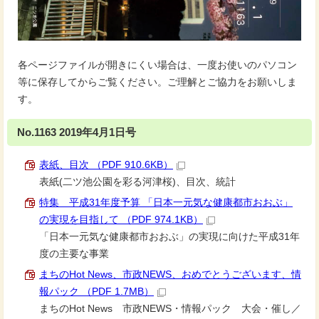
各ページファイルが開きにくい場合は、一度お使いのパソコン
等に保存してからご覧ください。ご理解とご協力をお願いしま
す。
No.1163 2019年4月1日号
表紙、目次 （PDF 910.6KB）
表紙(二ツ池公園を彩る河津桜)、目次、統計
特集 平成31年度予算 「日本一元気な健康都市おおぶ」
の実現を目指して （PDF 974.1KB）
「日本一元気な健康都市おおぶ」の実現に向けた平成31年
度の主要な事業
まちのHot News、市政NEWS、おめでとうございます、情
報パック （PDF 1.7MB）
まちのHot News 市政NEWS・情報パック 大会・催し／