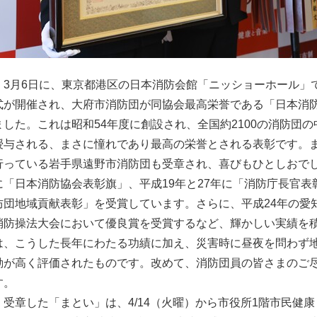
3月6日に、東京都港区の日本消防会館「ニッショーホール」で
式が開催され、大府市消防団が同協会最高栄誉である「日本消
ました。これは昭和54年度に創設され、全国約2100の消防団の
授与される、まさに憧れであり最高の栄誉とされる表彰です。
行っている岩手県遠野市消防団も受章され、喜びもひとしおでし
に「日本消防協会表彰旗」、平成19年と27年に「消防庁長官表
防団地域貢献表彰」を受賞しています。さらに、平成24年の愛
消防操法大会において優良賞を受賞するなど、輝かしい実績を
は、こうした長年にわたる功績に加え、災害時に昼夜を問わず
動が高く評価されたものです。改めて、消防団員の皆さまのご
す。
受章した「まとい」は、4/14（火曜）から市役所1階市民健