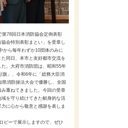
第78回日本消防協会定例表彰
防協会特別表彰まとい」を受章し
中から毎年わずか10団体のみに
また同日、本市と友好都市交流を
た。大府市消防団は、昭和55年
彰旗」、令和6年に「総務大臣消
知県消防操法大会で優勝し、全国
積み重ねてきました。今回の受章
地域を守り続けてきた献身的な活
尽力に心から敬意と感謝を表しま
康ロビーで展示しますので、ぜひ