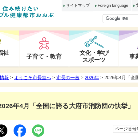
サイトマップ
Foreign language
福祉
文化・学び
子育て・教育
事
スポーツ
情報
>
ようこそ市長室へ
>
市長の一言
>
2026年
> 2026年4月
2026年4月「全国に誇る大府市消防団の快挙」
ページ番号10