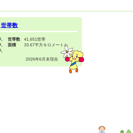
・世帯数
3人
世帯数
41,651世帯
4人
面積
33.67平方キロメートル
9人
2026年6月末現在