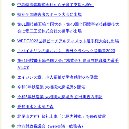
中島特殊鋼株式会社から子育て支援へ寄付
特別全国障害者スポーツ大会に出場
第61回技能五輪全国大会・第43回全国障害者技能競技大
会に愛三工業株式会社の選手が出場
WFDF2023世界ビーチアルティメット選手権大会に出場
「バイオリンの里おおぶ」野外クラシック音楽祭2023
第61回技能五輪全国大会に株式会社豊田自動織機の選手
が出場
エイジレス章、老人福祉功労者感謝状を受章
令和5年秋巡業 大相撲大府場所を開催
令和5年秋巡業 大相撲大府場所 立田川親方来訪
愛知用水と水源の森
北尾⼭之神社祭礼⼭⾞「北尾力神車」を修復披露
地方財政審議会（web会議・総務省）