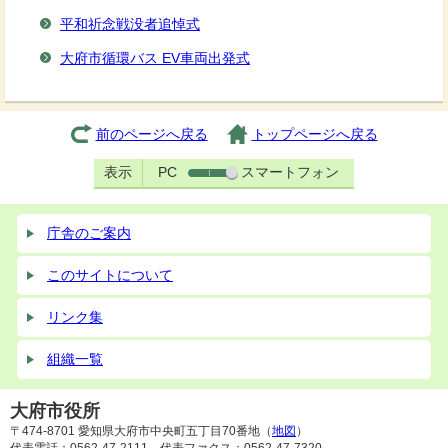
平和祈念戦没者追悼式
⼤府市循環バス EV車両出発式
前のページへ戻る
トップページへ戻る
表示
PC
スマートフォン
庁舎のご案内
このサイトについて
リンク集
組織一覧
大府市役所
〒474-8701 愛知県大府市中央町五丁目70番地（
地図
）