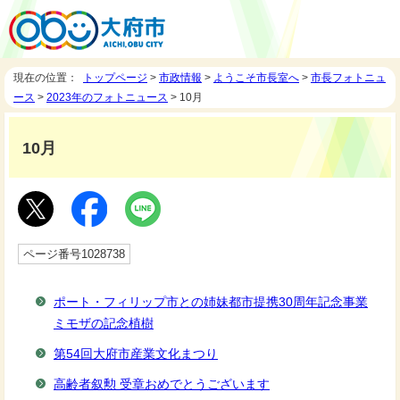
現在の位置：
トップページ
>
市政情報
>
ようこそ市長室へ
>
市長フォトニュ
ース
>
2023年のフォトニュース
> 10月
10月
ページ番号1028738
ポート・フィリップ市との姉妹都市提携30周年記念事業
ミモザの記念植樹
第54回大府市産業文化まつり
高齢者叙勲 受章おめでとうございます